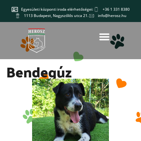
Egyesületi központi iroda elérhetőségei:
+36 1 331 8380
1113 Budapest, Nagyszőlős utca 21.
info@herosz.hu
Bendegúz