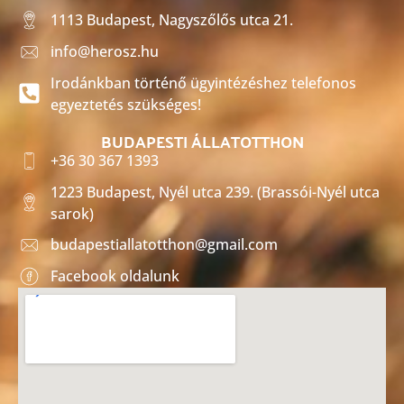
1113 Budapest, Nagyszőlős utca 21.
info@herosz.hu
Irodánkban történő ügyintézéshez telefonos
egyeztetés szükséges!
BUDAPESTI ÁLLATOTTHON
+36 30 367 1393
1223 Budapest, Nyél utca 239. (Brassói-Nyél utca
sarok)
budapestiallatotthon@gmail.com
Facebook oldalunk