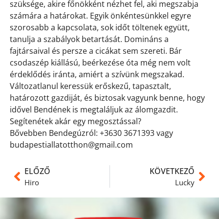
szüksége, akire főnökként nézhet fel, aki megszabja
számára a határokat. Egyik önkéntesünkkel egyre
szorosabb a kapcsolata, sok időt töltenek együtt,
tanulja a szabályok betartását. Domináns a
fajtársaival és persze a cicákat sem szereti. Bár
csodaszép kiállású, beérkezése óta még nem volt
érdeklődés iránta, amiért a szívünk megszakad.
Változatlanul keressük erőskezű, tapasztalt,
határozott gazdiját, és biztosak vagyunk benne, hogy
idővel Bendének is megtaláljuk az álomgazdit.
Segítenétek akár egy megosztással?
Bővebben Bendegúzról: +3630 3671393 vagy
budapestiallatotthon@gmail.com
ELŐZŐ
KÖVETKEZŐ
Hiro
Lucky