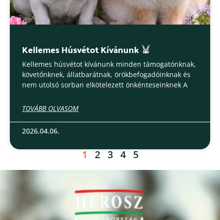
Kellemes Húsvétot Kívánunk
Kellemes húsvétot kívánunk minden támogatónknak,
követőnknek, állatbarátnak, örökbefogadóinknak és
nem utolsó sorban elkötelezett önkénteseinknek A
TOVÁBB OLVASOM
2026.04.06.
1
2
3
4
5