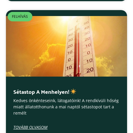
FELHÍVÁS
Sétastop A Menhelyen!
Kedves önkénteseink, látogatóink! A rendkívüli hőség
miatt állatotthonunk a mai naptól sétastopot tart a
remélt
TOVÁBB OLVASOM