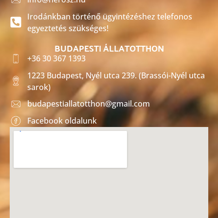
Irodánkban történő ügyintézéshez telefonos
egyeztetés szükséges!
BUDAPESTI ÁLLATOTTHON
+36 30 367 1393
1223 Budapest, Nyél utca 239. (Brassói-Nyél utca
sarok)
budapestiallatotthon@gmail.com
Facebook oldalunk