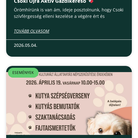
Csoki Újra Aktív Gazdikereső
Örömhírünk is van ám, ideje posztolnunk, hogy Csoki
szívférgesség elleni kezelése a végére ért és
TOVÁBB OLVASOM
2026.05.04.
ESEMÉNYEK