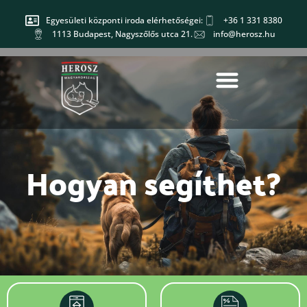
Egyesületi központi iroda elérhetőségei:
+36 1 331 8380
1113 Budapest, Nagyszőlős utca 21.
info@herosz.hu
Hogyan segíthet?