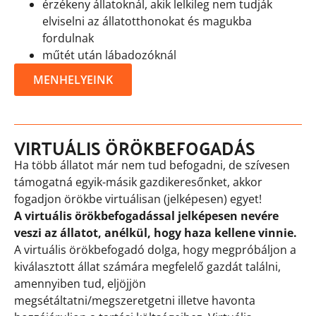
érzékeny állatoknál, akik lelkileg nem tudják
elviselni az állatotthonokat és magukba
fordulnak
műtét után lábadozóknál
MENHELYEINK
VIRTUÁLIS ÖRÖKBEFOGADÁS
Ha több állatot már nem tud befogadni, de szívesen
támogatná egyik-másik gazdikeresőnket, akkor
fogadjon örökbe virtuálisan (jelképesen) egyet!
A virtuális örökbefogadással jelképesen nevére
veszi az állatot, anélkül, hogy haza kellene vinnie.
A virtuális örökbefogadó dolga, hogy megpróbáljon a
kiválasztott állat számára megfelelő gazdát találni,
amennyiben tud, eljöjjön
megsétáltatni/megszeretgetni illetve havonta