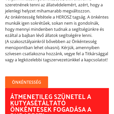
szeretnének tenni az állatvédelemért, azért, hogy a
jelenlegi helyzet mihamarabb megváltozzon.
Az önkéntesség feltétele a HEROSZ tagság. A önkéntes
munkák igen sokrétűek, sokan nem is gondolnák,
hogy mennyi mindenben tudnak a segítségünkre és
ezáltal a bajban lévő állatok segítségére lenni.
(A szakosztályainkról bővebben az Önkéntesség
menüpontban lehet olvasni). Kérjük, amennyiben
szívesen csatlakozna hozzánk, vegye fel a Titkársággal
vagy a legközelebbi tagszervezetünkkel a kapcsolatot!
ÖNKÉNTESSÉG
ÁTMENETILEG SZÜNETEL A
KUTYASÉTÁLTATÓ
ÖNKÉNTESEK FOGADÁSA A