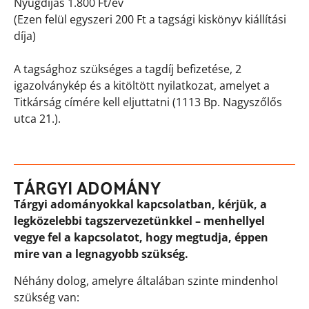
Nyugdíjas 1.800 Ft/év
(Ezen felül egyszeri 200 Ft a tagsági kiskönyv kiállítási
díja)
A tagsághoz szükséges a tagdíj befizetése, 2
igazolványkép és a kitöltött nyilatkozat, amelyet a
Titkárság címére kell eljuttatni (1113 Bp. Nagyszőlős
utca 21.).
TÁRGYI ADOMÁNY
Tárgyi adományokkal kapcsolatban, kérjük, a
legközelebbi tagszervezetünkkel – menhellyel
vegye fel a kapcsolatot, hogy megtudja, éppen
mire van a legnagyobb szükség.
Néhány dolog, amelyre általában szinte mindenhol
szükség van: