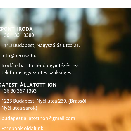
PONTI IRODA
+36 1 331 8380
1113 Budapest, Nagyszőlős utca 21.
info@herosz.hu
Irodánkban történő ügyintézéshez
telefonos egyeztetés szükséges!
DAPESTI ÁLLATOTTHON
+36 30 367 1393
1223 Budapest, Nyél utca 239. (Brassói-
Nyél utca sarok)
budapestiallatotthon@gmail.com
Facebook oldalunk