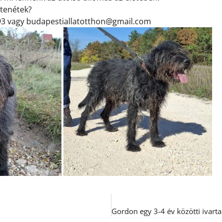
ítenétek?
3 vagy budapestiallatotthon@gmail.com