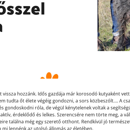
ősszel
a
ült vissza hozzánk. Idős gazdája már korosodó kutyaként v
m tudta őt élete végéig gondozni, a sors közbeszólt…. A csa
és gondoskodni róla, de végül kénytelenek voltak a segítségü
ktív, érdeklődő és lelkes. Szerencsére nem törte meg, a vá
eire találna még egy szerető otthont. Rendkívül jó természet
mi lennénk az utolsó állomás az életében.