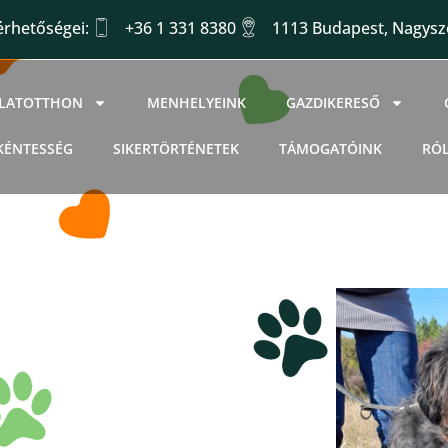
érhetőségei:
+36 1 331 8380
1113 Budapest, Nagysző
LLATOTTHON
MENHELYEINK
GAZDIKERESŐ
KÉNTESSÉG
SIKERTÖRTÉNETEK
TÁMOGATÓINK
RÓ