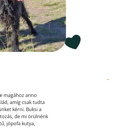
ette magához anno
lád, amíg csak tudta
nket kérni. Buksi a
ltozás, de mi örülnénk
ű, jópofa kutya,