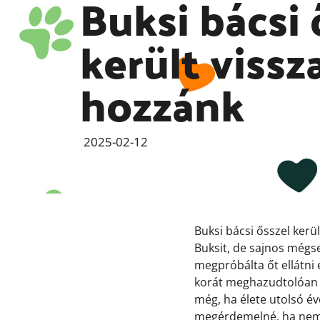
Buksi bácsi 
került vissz
hozzánk
2025-02-12
Buksi bácsi ősszel ker
Buksit, de sajnos mégse
megpróbálta őt ellátni 
korát meghazudtolóan a
még, ha élete utolsó év
megérdemelné, ha nem 