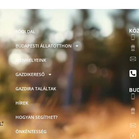
KÖZ
FŐOLDAL
BUDAPESTI ÁLLATOTTHON
MENHELYEINK
GAZDIKERESŐ
BU
GAZDIRA TALÁLTAK
HÍREK
HOGYAN SEGÍTHET?
ÖNKÉNTESSÉG