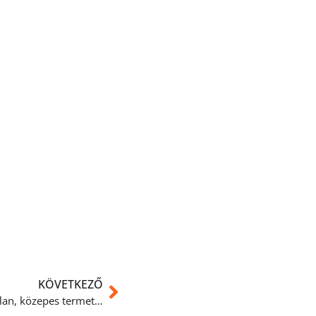
KÖVETKEZŐ
Gordon egy 3-4 év közötti ivartalan, közepes termetű falusi mix kan kutyus