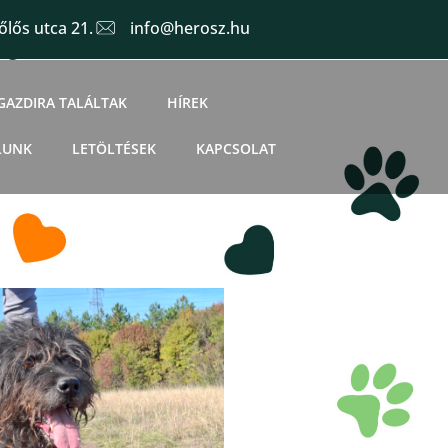
lős utca 21.
info@herosz.hu
GAZDIRA TALÁLTAK
HÍREK
LUNK
LETÖLTÉSEK
KAPCSOLAT