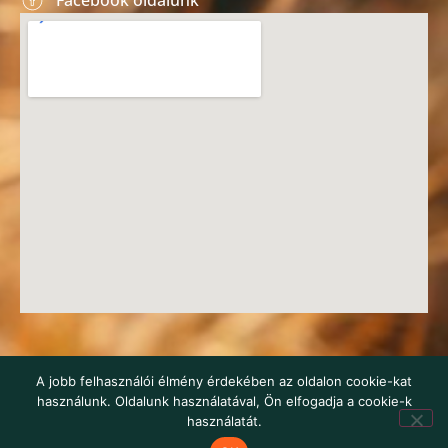
Facebook oldalunk
© 2016-2026 HEROSZ Herman Ottó Magyar Országos Állat-
A jobb felhasználói élmény érdekében az oldalon cookie-kat
és Természetvédő Egyesület
használunk. Oldalunk használatával, Ön elfogadja a cookie-k
webstudio22
használatát.