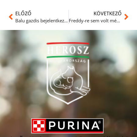
ELŐZŐ
KÖVETKEZŐ
Balu gazdis bejelentkezése
Freddy-re sem volt még érdeklődés eddig