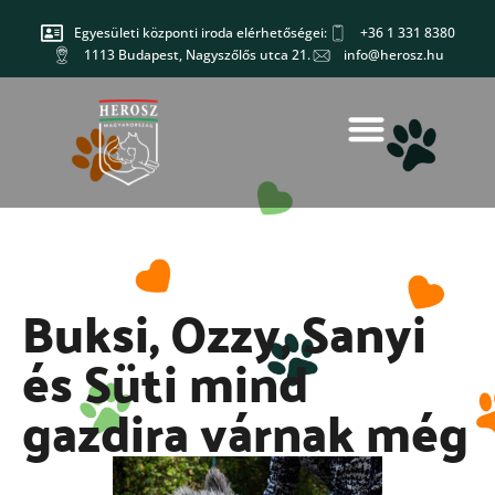
Egyesületi központi iroda elérhetőségei:
+36 1 331 8380
1113 Budapest, Nagyszőlős utca 21.
info@herosz.hu
Buksi, Ozzy, Sanyi
és Süti mind
gazdira várnak még