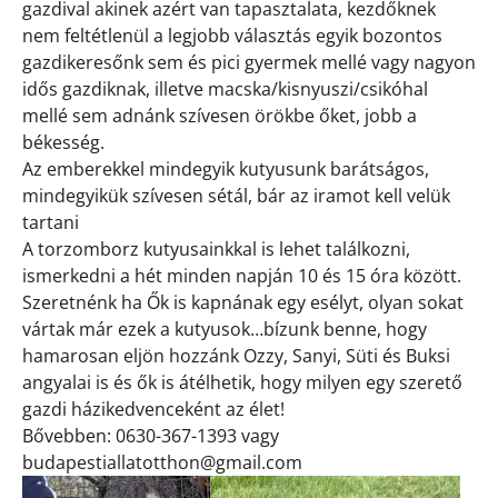
gazdival akinek azért van tapasztalata, kezdőknek
nem feltétlenül a legjobb választás egyik bozontos
gazdikeresőnk sem és pici gyermek mellé vagy nagyon
idős gazdiknak, illetve macska/kisnyuszi/csikóhal
mellé sem adnánk szívesen örökbe őket, jobb a
békesség.
Az emberekkel mindegyik kutyusunk barátságos,
mindegyikük szívesen sétál, bár az iramot kell velük
tartani
A torzomborz kutyusainkkal is lehet találkozni,
ismerkedni a hét minden napján 10 és 15 óra között.
Szeretnénk ha Ők is kapnának egy esélyt, olyan sokat
vártak már ezek a kutyusok…bízunk benne, hogy
hamarosan eljön hozzánk Ozzy, Sanyi, Süti és Buksi
angyalai is és ők is átélhetik, hogy milyen egy szerető
gazdi házikedvenceként az élet!
Bővebben: 0630-367-1393 vagy
budapestiallatotthon@gmail.com