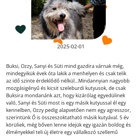
2025-02-01
Buksi, Ozzy, Sanyi és Süti mind gazdira várnak még,
mindegyikük évek óta lakik a menhelyen és csak telik
az idő szinte érdeklődő nélkül…Mindannyian nagyobb
mozgásigényű és kicsit szeleburdi kutyusok, de csak
Buksira mondanánk azt, hogy kizárólag egyedülinek
való, Sanyi és Süti most is egy másik kutyussal él egy
kennelben, Ozzy pedig alapvetően nem egy agresszor,
szerintünk Ő is összeszoktatható másik kutyával. 5 év
körüliek, még bőven lenne idejük egy igazán boldog és
élményekkel teli új életre egy vállalkozó szellemű