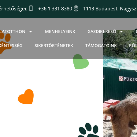
érhetőségei:
+36 1 331 8380
1113 Budapest, Nagysző
LLATOTTHON
MENHELYEINK
GAZDIKERESŐ
KÉNTESSÉG
SIKERTÖRTÉNETEK
TÁMOGATÓINK
RÓ