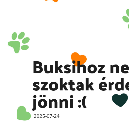
Buksihoz n
szoktak érd
jönni :(
2025-07-24