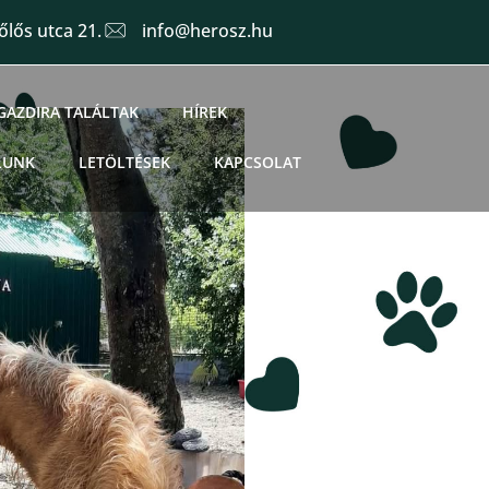
lős utca 21.
info@herosz.hu
GAZDIRA TALÁLTAK
HÍREK
LUNK
LETÖLTÉSEK
KAPCSOLAT