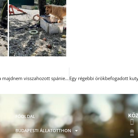
Friss hírek Ozzy-ról, a majdnem visszahozott spániel fiúcskáról
KÖZ
FŐOLDAL
BUDAPESTI ÁLLATOTTHON