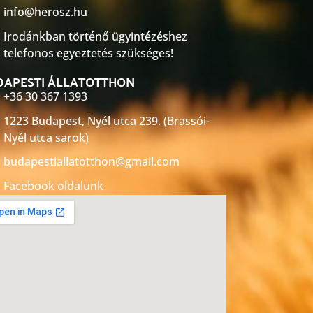
info@herosz.hu
Irodánkban történő ügyintézéshez
telefonos egyeztetés szükséges!
DAPESTI ÁLLATOTTHON
+36 30 367 1393
1223 Budapest, Nyél utca 239. (Brassói-
Nyél utca sarok)
budapestiallatotthon@gmail.com
Facebook oldalunk