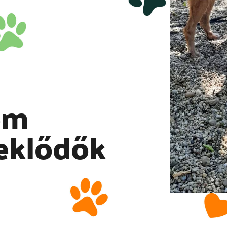
em
eklődők