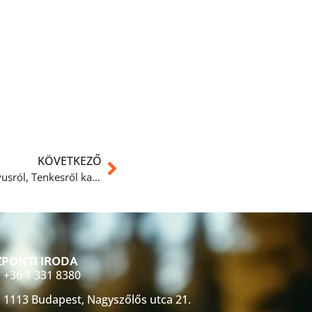
KÖVETKEZŐ
Egy régebbi örökbefogadott kutyusról, Tenkesről kaptunk gazdis visszajelzést
PONTI IRODA
+36 1 331 8380
1113 Budapest, Nagyszőlős utca 21.