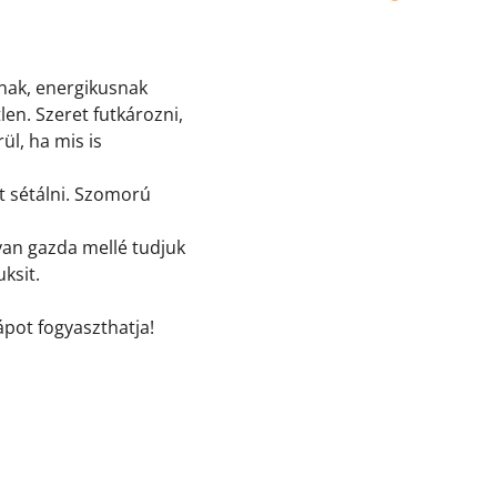
knak, energikusnak
len. Szeret futkározni,
ül, ha mis is
at sétálni. Szomorú
an gazda mellé tudjuk
ksit.
ápot fogyaszthatja!