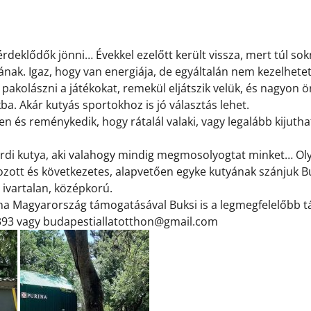
érdeklődők jönni…
Évekkel ezelőtt került vissza, mert túl so
ának. Igaz, hogy van energiája, de egyáltalán nem kezelhetet
pakolászni a játékokat, remekül eljátszik velük, és nagyon ör
a. Akár kutyás sportokhoz is jó választás lehet.
en és reménykedik, hogy rátalál valaki, vagy legalább kijuth
urdi kutya, aki valahogy mindig megmosolyogtat minket…
Oly
rozott és következetes, alapvetően egyke kutyának szánjuk Bu
 ivartalan, középkorú.
na Magyarország
támogatásával Buksi is a legmegfelelőbb t
93 vagy budapestiallatotthon@gmail.com