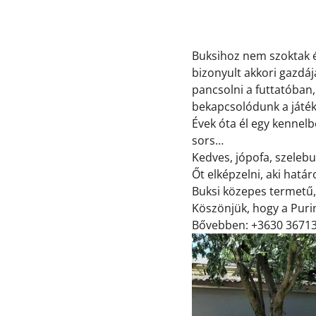
Buksihoz nem szoktak 
bizonyult akkori gazdáj
pancsolni a futtatóban, 
bekapcsolódunk a játékb
Évek óta él egy kennelb
sors…
Kedves, jópofa, szeleb
Őt elképzelni, aki hatá
Buksi közepes termetű,
Köszönjük, hogy a
Puri
Bővebben: +3630 36713