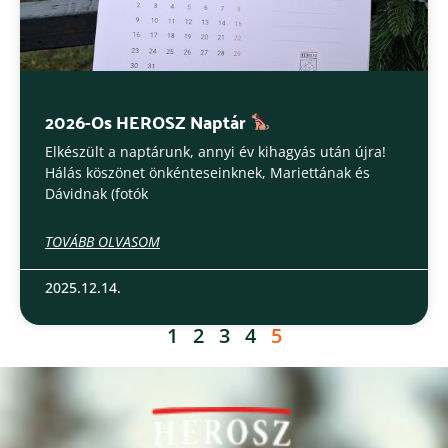
2026-Os HEROSZ Naptár
Elkészült a naptárunk, annyi év kihagyás után újra!
Hálás köszönet önkénteseinknek, Mariettának és
Dávidnak (fotók
TOVÁBB OLVASOM
2025.12.14.
1
2
3
4
5