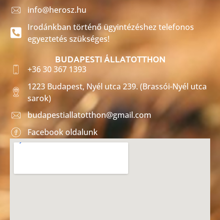
info@herosz.hu
Irodánkban történő ügyintézéshez telefonos
egyeztetés szükséges!
BUDAPESTI ÁLLATOTTHON
+36 30 367 1393
1223 Budapest, Nyél utca 239. (Brassói-Nyél utca
sarok)
budapestiallatotthon@gmail.com
Facebook oldalunk