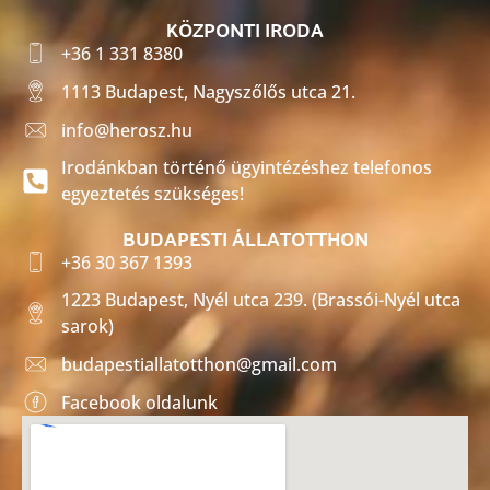
KÖZPONTI IRODA
+36 1 331 8380
1113 Budapest, Nagyszőlős utca 21.
info@herosz.hu
Irodánkban történő ügyintézéshez telefonos
egyeztetés szükséges!
BUDAPESTI ÁLLATOTTHON
+36 30 367 1393
1223 Budapest, Nyél utca 239. (Brassói-Nyél utca
sarok)
budapestiallatotthon@gmail.com
Facebook oldalunk