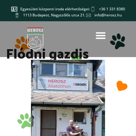
Egyesületi központi iroda elérhetőségei:
+36 1 331 8380
1113 Budapest, Nagyszőlős utca 21.
info@herosz.hu
Flódni gazdis