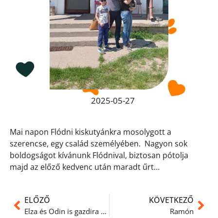
2025-05-27
Mai napon Flódni kiskutyánkra mosolygott a
szerencse, egy család személyében.
Nagyon sok
boldogságot kívánunk Flódnival, biztosan pótolja
majd az előző kedvenc után maradt űrt…
ELŐZŐ
KÖVETKEZŐ
Elza és Odin is gazdira találtak
Ramón