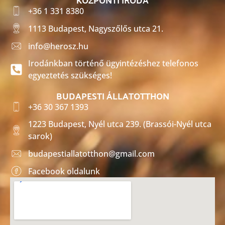
+36 1 331 8380
1113 Budapest, Nagyszőlős utca 21.
info@herosz.hu
Irodánkban történő ügyintézéshez telefonos
egyeztetés szükséges!
BUDAPESTI ÁLLATOTTHON
+36 30 367 1393
1223 Budapest, Nyél utca 239. (Brassói-Nyél utca
sarok)
budapestiallatotthon@gmail.com
Facebook oldalunk