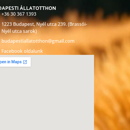
DAPESTI ÁLLATOTTHON
+36 30 367 1393
1223 Budapest, Nyél utca 239. (Brassói-
Nyél utca sarok)
budapestiallatotthon@gmail.com
Facebook oldalunk