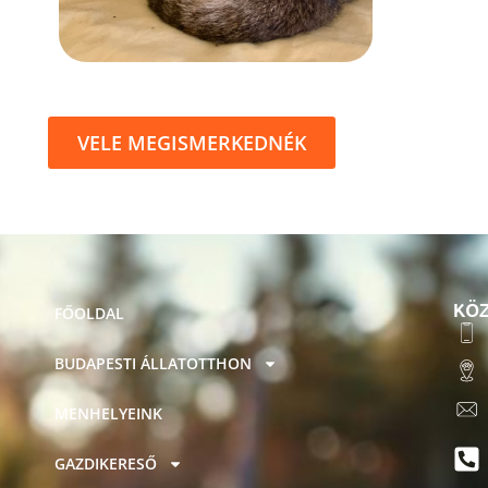
VELE MEGISMERKEDNÉK
KÖZ
FŐOLDAL
BUDAPESTI ÁLLATOTTHON
MENHELYEINK
GAZDIKERESŐ