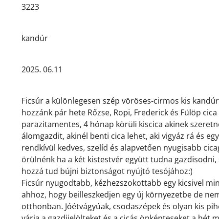
3223
kandúr
2025. 06.11
Ficsúr a különlegesen szép vöröses-cirmos kis kandúr 
hozzánk pár hete Rőzse, Ropi, Frederick és Fülöp cica m
parazitamentes, 4 hónap körüli kiscica akinek szeret
álomgazdit, akinél benti cica lehet, aki vigyáz rá és eg
rendkívül kedves, szelíd és alapvetően nyugisabb ci
örülnénk ha a két kistestvér együtt tudna gazdisodni, 
hozzá tud bújni biztonságot nyújtó tesójához:)
Ficsúr nyugodtabb, kézhezszokottabb egy kicsivel mint
ahhoz, hogy beilleszkedjen egy új környezetbe de nem
otthonban. Jóétvágyúak, csodaszépek és olyan kis p
várja a gazdijelölteket és a cicás önkénteseket a hét 