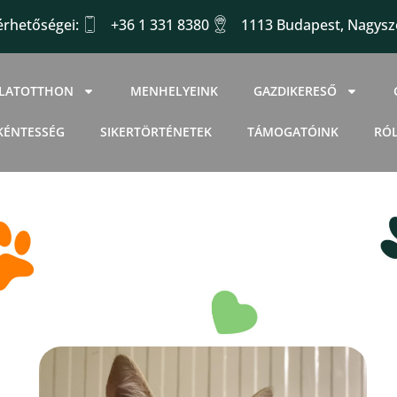
érhetőségei:
+36 1 331 8380
1113 Budapest, Nagysző
LLATOTTHON
MENHELYEINK
GAZDIKERESŐ
KÉNTESSÉG
SIKERTÖRTÉNETEK
TÁMOGATÓINK
RÓ