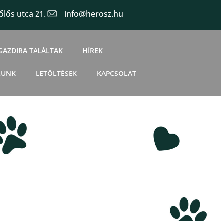
lős utca 21.
info@herosz.hu
GAZDIRA TALÁLTAK
HÍREK
LUNK
LETÖLTÉSEK
KAPCSOLAT