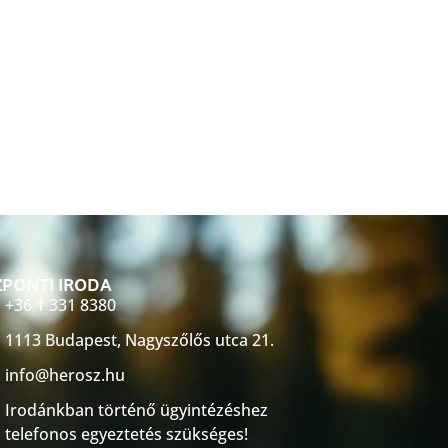
PONTI IRODA
+36 1 331 8380
1113 Budapest, Nagyszőlős utca 21.
info@herosz.hu
Irodánkban történő ügyintézéshez
telefonos egyeztetés szükséges!