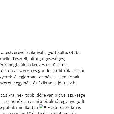
a testvérével Szikrával együtt költözött be
ellé. Tesztelt, oltott, egészséges,
nénk megtalálni a kedves és türelmes
y életen át szereti és gondoskodik róla. Ficsúr
cagyerek. A legjobban természetesen annak
szeretik egymást és Szikrának jót tesz ha
 Szikra, neki több időre van picivel szüksége
 lesz nehéz elnyerni a bizalmát egy nyugodt
ihe-puhák mindketten
Ficsúr és Szikra is
minden napján 10 és 15 óra között egy kis