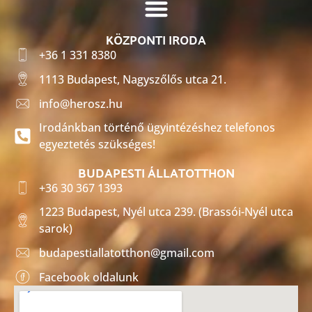
KÖZPONTI IRODA
+36 1 331 8380
1113 Budapest, Nagyszőlős utca 21.
info@herosz.hu
Irodánkban történő ügyintézéshez telefonos
egyeztetés szükséges!
BUDAPESTI ÁLLATOTTHON
+36 30 367 1393
1223 Budapest, Nyél utca 239. (Brassói-Nyél utca
sarok)
budapestiallatotthon@gmail.com
Facebook oldalunk