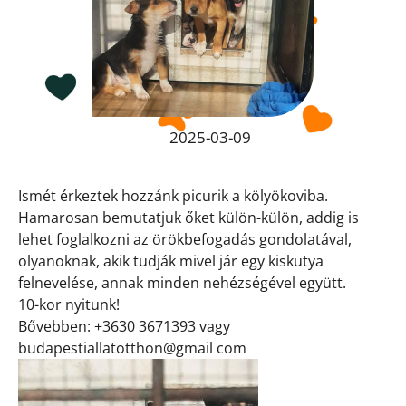
2025-03-09
Ismét érkeztek hozzánk picurik a kölyökoviba.
Hamarosan bemutatjuk őket külön-külön, addig is
lehet foglalkozni az örökbefogadás gondolatával,
olyanoknak, akik tudják mivel jár egy kiskutya
felnevelése, annak minden nehézségével együtt.
10-kor nyitunk!
Bővebben: +3630 3671393 vagy
budapestiallatotthon@gmail com