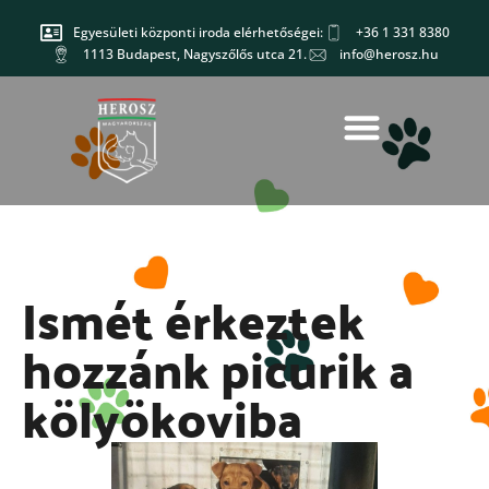
Egyesületi központi iroda elérhetőségei:
+36 1 331 8380
1113 Budapest, Nagyszőlős utca 21.
info@herosz.hu
Ismét érkeztek
hozzánk picurik a
kölyökoviba