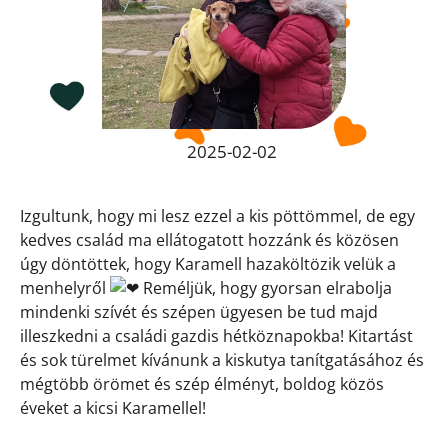
2025-02-02
Izgultunk, hogy mi lesz ezzel a kis pöttömmel, de egy
kedves család ma ellátogatott hozzánk és közösen
úgy döntöttek, hogy Karamell hazaköltözik velük a
menhelyről
Reméljük, hogy gyorsan elrabolja
mindenki szívét és szépen ügyesen be tud majd
illeszkedni a családi gazdis hétköznapokba! Kitartást
és sok türelmet kívánunk a kiskutya tanítgatásához és
mégtöbb örömet és szép élményt, boldog közös
éveket a kicsi Karamellel!