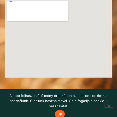
© 2016-2026 HEROSZ Herman Ottó Magyar Országos Állat-
A jobb felhasználói élmény érdekében az oldalon cookie-kat
és Természetvédő Egyesület
használunk. Oldalunk használatával, Ön elfogadja a cookie-k
webstudio22
használatát.
OK