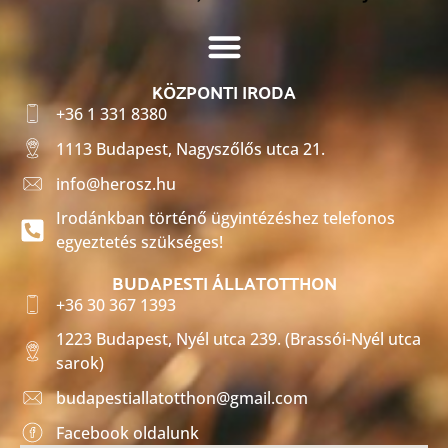
KÖZPONTI IRODA
+36 1 331 8380
1113 Budapest, Nagyszőlős utca 21.
info@herosz.hu
Irodánkban történő ügyintézéshez telefonos
egyeztetés szükséges!
BUDAPESTI ÁLLATOTTHON
+36 30 367 1393
1223 Budapest, Nyél utca 239. (Brassói-Nyél utca
sarok)
budapestiallatotthon@gmail.com
Facebook oldalunk