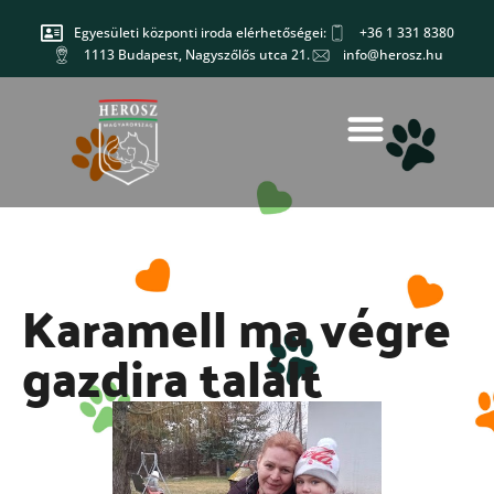
Egyesületi központi iroda elérhetőségei:
+36 1 331 8380
1113 Budapest, Nagyszőlős utca 21.
info@herosz.hu
Karamell ma végre
gazdira talált