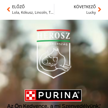
ELŐZŐ
KÖVETKEZŐ
Lola, Kókusz, Lincoln, Tejföl és Sanyi cica is a mai nap talált gazdira
Lucky