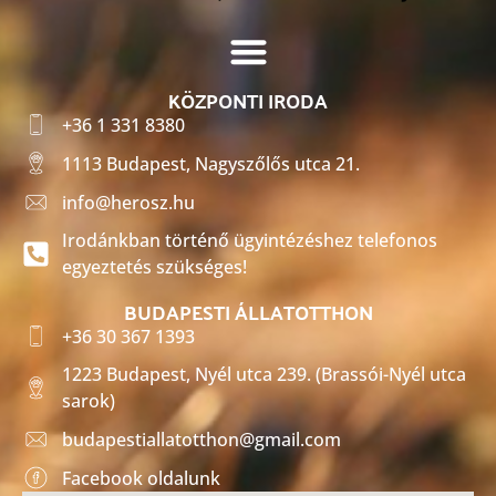
KÖZPONTI IRODA
+36 1 331 8380
1113 Budapest, Nagyszőlős utca 21.
info@herosz.hu
Irodánkban történő ügyintézéshez telefonos
egyeztetés szükséges!
BUDAPESTI ÁLLATOTTHON
+36 30 367 1393
1223 Budapest, Nyél utca 239. (Brassói-Nyél utca
sarok)
budapestiallatotthon@gmail.com
Facebook oldalunk