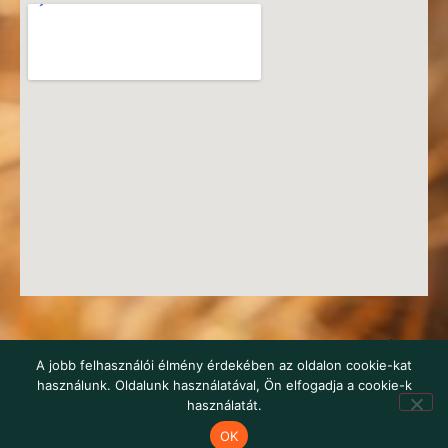
© 2016-2026 HEROSZ Herman Ottó Magyar Országos Állat-
A jobb felhasználói élmény érdekében az oldalon cookie-kat
és Természetvédő Egyesület
használunk. Oldalunk használatával, Ön elfogadja a cookie-k
webstudio22
használatát.
OK