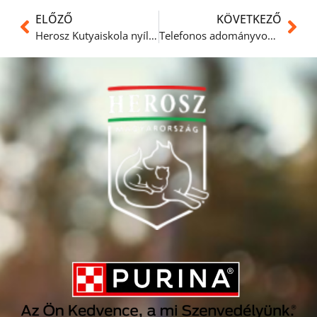
ELŐZŐ
KÖVETKEZŐ
Herosz Kutyaiskola nyílt nap bemutató videó
Telefonos adományvonal