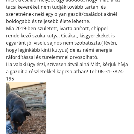
tacsi keveréket nem tudják tovább tartani és
szeretnének neki egy olyan gazdit/családot akinél
boldogabb és teljesebb élete lehetne.
Mia 2019-ben született, ivartalanított, chippel
rendelkező szuka kutya. Cicákat, kisgyerekeket is
egyaránt jól viseli, sajnos nem szobatiszta,( lévén,
hogy leginkább kinti kutyus) de ez némi energia
ráfordítással és türelemmel orvosolható.
Ha valaki úgy érzi, szívesen átvállalná Miát, kérjük hívja
a gazdit a részletekkel kapcsolatban! Tel: 06-31-7824-
195