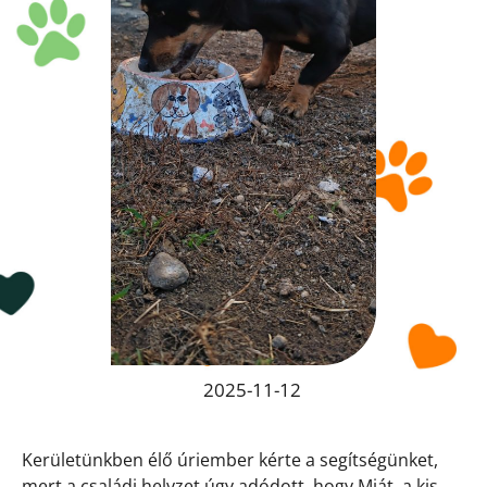
2025-11-12
Kerületünkben élő úriember kérte a segítségünket,
mert a családi helyzet úgy adódott, hogy
Miát
, a kis