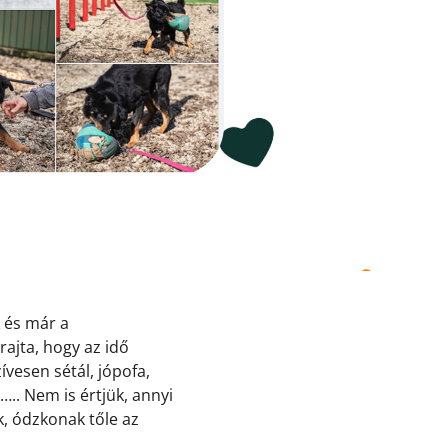
 és már a
rajta, hogy az idő
ívesen sétál, jópofa,
.. Nem is értjük, annyi
k, ódzkonak tőle az