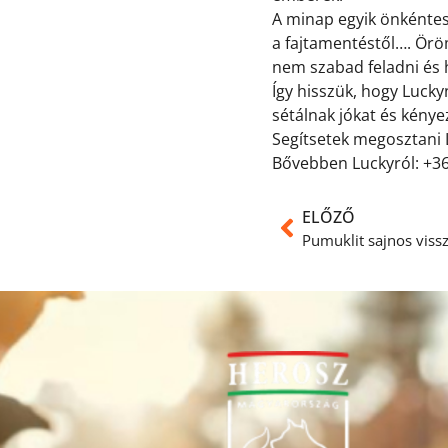
A minap egyik önkéntesü
a fajtamentéstől…. Örö
nem szabad feladni és h
Így hisszük, hogy Lucky
sétálnak jókat és kényez
Segítsetek megosztani L
Bővebben Luckyról: +3
ELŐZŐ
Pumuklit sajnos vissz