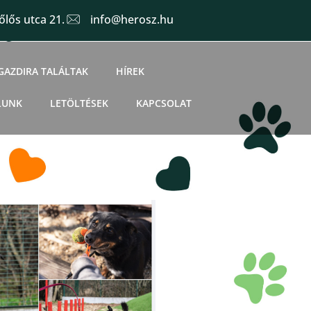
lős utca 21.
info@herosz.hu
GAZDIRA TALÁLTAK
HÍREK
LUNK
LETÖLTÉSEK
KAPCSOLAT