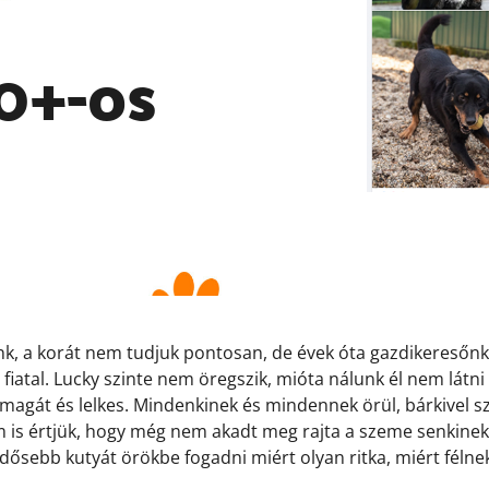
0+-os
nk, a korát nem tudjuk pontosan, de évek óta gazdikeresőnk
fiatal. Lucky szinte nem öregszik, mióta nálunk él nem látni 
a magát és lelkes. Mindenkinek és mindennek örül, bárkivel sz
 is értjük, hogy még nem akadt meg rajta a szeme senkinek…
dősebb kutyát örökbe fogadni miért olyan ritka, miért félne