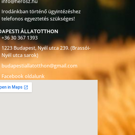
info@herosz.hu
Irodánkban történő ügyintézéshez
telefonos egyeztetés szükséges!
DAPESTI ÁLLATOTTHON
+36 30 367 1393
1223 Budapest, Nyél utca 239. (Brassói-
Nyél utca sarok)
budapestiallatotthon@gmail.com
Facebook oldalunk