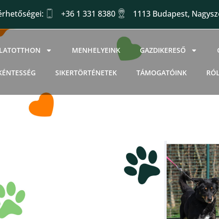
érhetőségei:
+36 1 331 8380
1113 Budapest, Nagysző
LLATOTTHON
MENHELYEINK
GAZDIKERESŐ
KÉNTESSÉG
SIKERTÖRTÉNETEK
TÁMOGATÓINK
RÓ