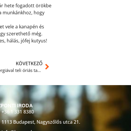
pár hete fogadott örökbe
 a munkánkhoz, hogy
get vele a kanapén és
hogy szerethető még.
, hálás, jófej kutyus!
KÖVETKEZŐ
Mangó egy karakteres, aktív, energiával teli óriás tacskó
PONTI IRODA
+36 1 331 8380
1113 Budapest, Nagyszőlős utca 21.