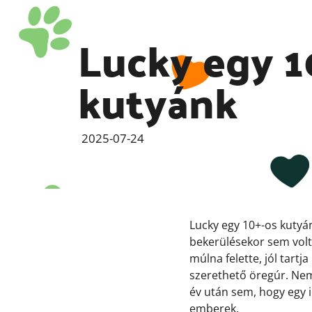
Lucky egy 1
kutyánk
2025-07-24
Lucky egy 10+-os kutyá
bekerülésekor sem volt 
múlna felette, jól tartj
szerethető öregúr. Nem
év után sem, hogy egy i
emberek.