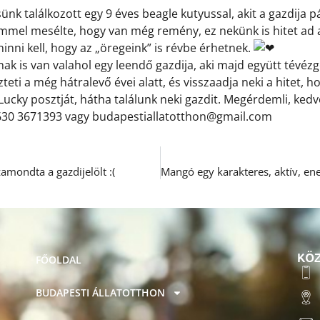
nk találkozott egy 9 éves beagle kutyussal, akit a gazdija 
mmel mesélte, hogy van még remény, ez nekünk is hitet ad
inni kell, hogy az „öregeink” is révbe érhetnek.
nak is van valahol egy leendő gazdija, aki majd együtt tévéz
teti a még hátralevő évei alatt, és visszaadja neki a hitet, 
ucky posztját, hátha találunk neki gazdit. Megérdemli, kedves
630 3671393 vagy budapestiallatotthon@gmail.com
amondta a gazdijelölt :(
KÖZ
FŐOLDAL
BUDAPESTI ÁLLATOTTHON