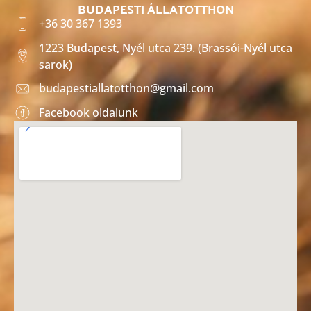
BUDAPESTI ÁLLATOTTHON
+36 30 367 1393
1223 Budapest, Nyél utca 239. (Brassói-Nyél utca
sarok)
budapestiallatotthon@gmail.com
Facebook oldalunk