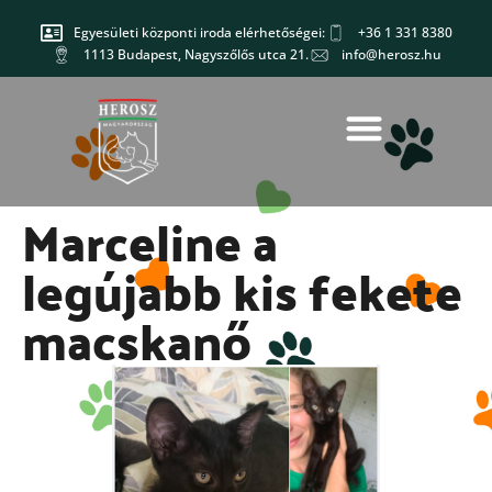
Egyesületi központi iroda elérhetőségei:
+36 1 331 8380
1113 Budapest, Nagyszőlős utca 21.
info@herosz.hu
Marceline a
legújabb kis fekete
macskanő