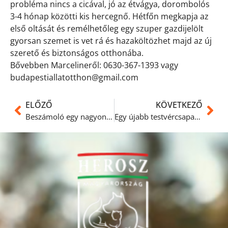
probléma nincs a cicával, jó az étvágya, dorombolós
3-4 hónap közötti kis hercegnő. Hétfőn megkapja az
első oltását és remélhetőleg egy szuper gazdijelölt
gyorsan szemet is vet rá és hazaköltözhet majd az új
szerető és biztonságos otthonába.
Bővebben Marcelineről: 0630-367-1393 vagy
budapestiallatotthon@gmail.com
ELŐZŐ
KÖVETKEZŐ
Beszámoló egy nagyon régen gazdisodott védencünkről
Egy újabb testvércsapat a cicaoviban