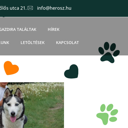
lős utca 21.
info@herosz.hu
GAZDIRA TALÁLTAK
HÍREK
LUNK
LETÖLTÉSEK
KAPCSOLAT