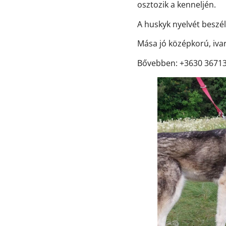
osztozik a kenneljén.
A huskyk nyelvét beszé
Mása jó középkorú, ivar
Bővebben: +3630 36713