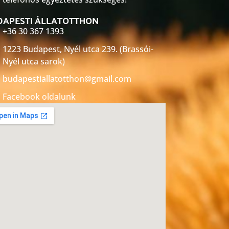
DAPESTI ÁLLATOTTHON
+36 30 367 1393
1223 Budapest, Nyél utca 239. (Brassói-
Nyél utca sarok)
budapestiallatotthon@gmail.com
Facebook oldalunk