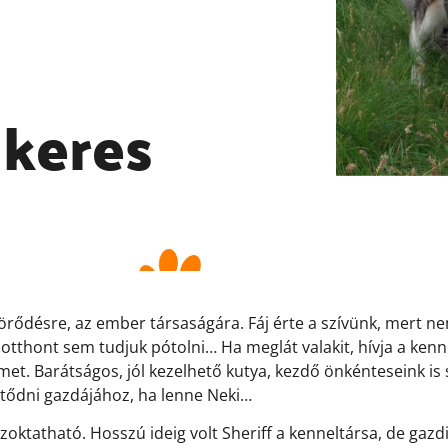
 keres
örődésre, az ember társaságára. Fáj érte a szívünk, mert n
otthont sem tudjuk pótolni… Ha meglát valakit, hívja a kenn
lmet. Barátságos, jól kezelhető kutya, kezdő önkénteseink is 
tődni gazdájához, ha lenne Neki…
oktatható. Hosszú ideig volt Sheriff a kenneltársa, de gazdir