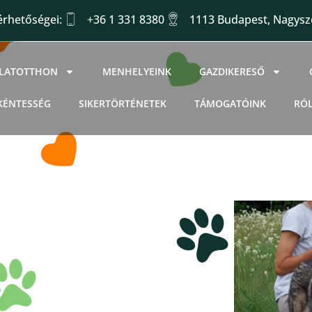
érhetőségei:
+36 1 331 8380
1113 Budapest, Nagysző
LLATOTTHON
MENHELYEINK
GAZDIKERESŐ
KÉNTESSÉG
SIKERTÖRTÉNETEK
TÁMOGATÓINK
RÓ