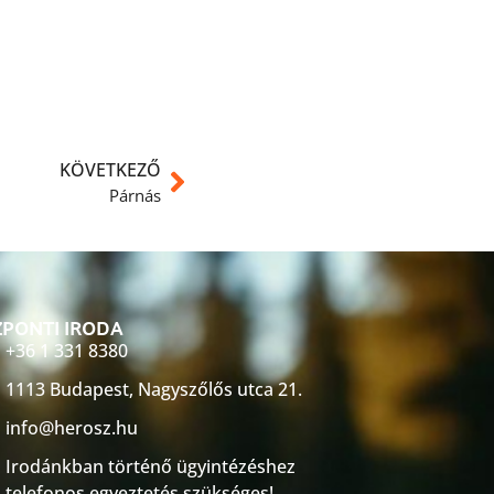
KÖVETKEZŐ
Párnás
PONTI IRODA
+36 1 331 8380
1113 Budapest, Nagyszőlős utca 21.
info@herosz.hu
Irodánkban történő ügyintézéshez
telefonos egyeztetés szükséges!