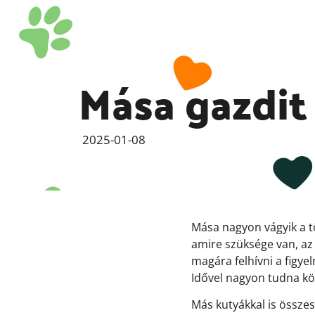
Mása gazdit
2025-01-08
Mása nagyon vágyik a t
amire szüksége van, az 
magára felhívni a figye
Idővel nagyon tudna kö
Más kutyákkal is összesz