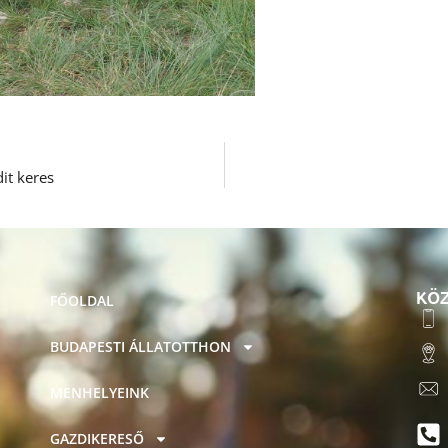
it keres
KÖZ
FŐOLDAL
BUDAPESTI ÁLLATOTTHON
MENHELYEINK
GAZDIKERESŐ