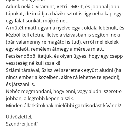
Adunk neki C-vitamint, Vetri DMG-t, és jobbnál jobb
tápokat, de imádja a házikosztot is, így néha kap egy-
egy falat sonkát, májkrémet.
A műtét miatt ugyan a nyelve egyik oldala lebénult, és
kézből kell etetni, illetve a vízivásban is segíteni neki
(bár valamennyire magától is tud), erről mellékelek
egy videót, remélem átmegy a mérete miatt.
Fecskendőből itatjuk, és olyan ügyes, hogy egy csepp
veszteség nélkül issza ki!
Sziámi társával, Sziszivel szeretnek együtt aludni (ha
nincs ember a közelben, akire rá lehetne telepedni),
és játszani is.
Nehéz megmondani, hogy enni, vagy aludni szeret-e
jobban, a legtöbb képen alszik.
Minden állatkátoknak mielőbbi gazdisodást kívánok!
Üdvözlettel,
Szendrei Judit”