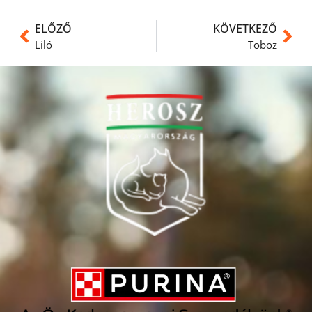
ELŐZŐ
KÖVETKEZŐ
Liló
Toboz