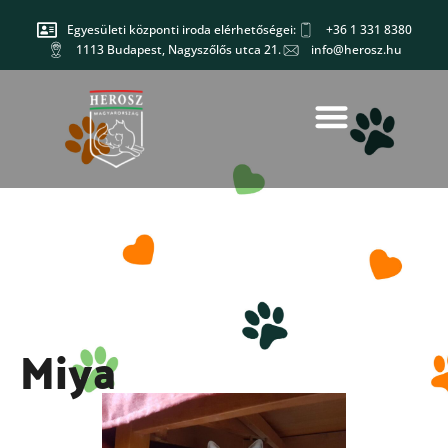
Egyesületi központi iroda elérhetőségei:
+36 1 331 8380
1113 Budapest, Nagyszőlős utca 21.
info@herosz.hu
Miya