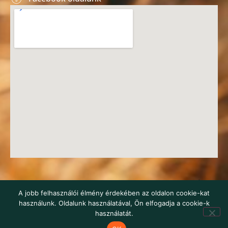
© 2016-2026 HEROSZ Herman Ottó Magyar Országos Állat-
A jobb felhasználói élmény érdekében az oldalon cookie-kat
és Természetvédő Egyesület
használunk. Oldalunk használatával, Ön elfogadja a cookie-k
webstudio22
használatát.