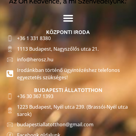
KÖZPONTI IRODA
+36 1 331 8380
1113 Budapest, Nagyszőlős utca 21.
info@herosz.hu
Irodánkban történő ügyintézéshez telefonos
egyeztetés szükséges!
BUDAPESTI ÁLLATOTTHON
+36 30 367 1393
1223 Budapest, Nyél utca 239. (Brassói-Nyél utca
sarok)
budapestiallatotthon@gmail.com
Facebook oldalunk