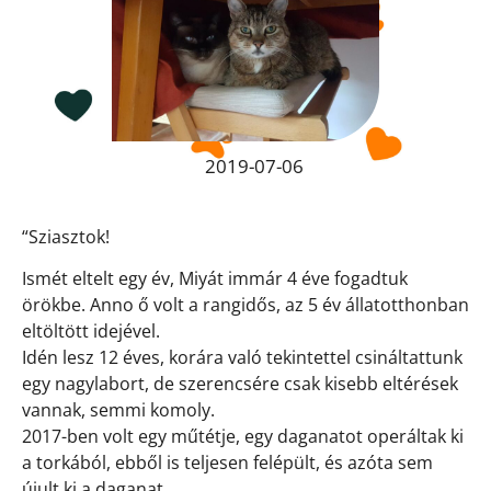
2019-07-06
“Sziasztok!
Ismét eltelt egy év, Miyát immár 4 éve fogadtuk
örökbe. Anno ő volt a rangidős, az 5 év állatotthonban
eltöltött idejével.
Idén lesz 12 éves, korára való tekintettel csináltattunk
egy nagylabort, de szerencsére csak kisebb eltérések
vannak, semmi komoly.
2017-ben volt egy műtétje, egy daganatot operáltak ki
a torkából, ebből is teljesen felépült, és azóta sem
újult ki a daganat.