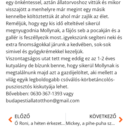
egy önkéntessel, aztán állatorvoshoz vittük és mikor
visszajött a menhelyre már megint egy másik
kennelbe költöztettük át ahol már zajlik az élet.
Reméljük, hogy egy kis idő elteltével sikerül
megnyugodnia Mollynak, a fájós seb a pocakján és a
gallér is feszéllyezik most..igyekszünk segíteni neki és
extra finomságokkal járunk a kedvében, sok-sok
simivel és gyógykrémekkel kezeljük.
Viszontagságos utat tett meg eddig ez az 1-2 éves
kutyalány de bízunk benne, hogy sikerül Mollynak is
megtalálnunk majd azt a gazdijelöltet, aki mellett a
világ egyik legboldogabb csóválós-körbetáncolós-
pusziosztós kiskutyája lehet.
Bővebben: 0630-367-1393 vagy
budapestiallatotthon@gmail.com
ELŐZŐ
KÖVETKEZŐ
Ő Roni, a héten érkezett Nógrádból
Mickey, a pihe-puha szépséges legényke