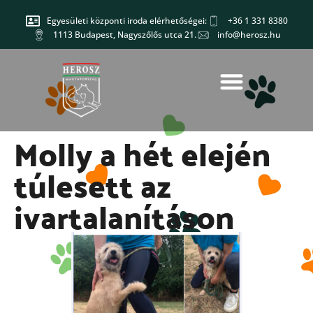
Egyesületi központi iroda elérhetőségei:
+36 1 331 8380
1113 Budapest, Nagyszőlős utca 21.
info@herosz.hu
Molly a hét elején
túlesett az
ivartalanításon