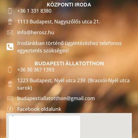
KÖZPONTI IRODA
+36 1 331 8380
1113 Budapest, Nagyszőlős utca 21.
info@herosz.hu
Irodánkban történő ügyintézéshez telefonos
egyeztetés szükséges!
BUDAPESTI ÁLLATOTTHON
+36 30 367 1393
1223 Budapest, Nyél utca 239. (Brassói-Nyél utca
sarok)
budapestiallatotthon@gmail.com
Facebook oldalunk