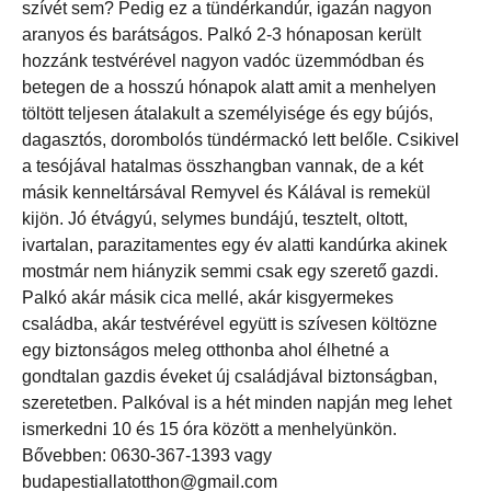
szívét sem? Pedig ez a tündérkandúr, igazán nagyon
aranyos és barátságos. Palkó 2-3 hónaposan került
hozzánk testvérével nagyon vadóc üzemmódban és
betegen de a hosszú hónapok alatt amit a menhelyen
töltött teljesen átalakult a személyisége és egy bújós,
dagasztós, dorombolós tündérmackó lett belőle. Csikivel
a tesójával hatalmas összhangban vannak, de a két
másik kenneltársával Remyvel és Kálával is remekül
kijön. Jó étvágyú, selymes bundájú, tesztelt, oltott,
ivartalan, parazitamentes egy év alatti kandúrka akinek
mostmár nem hiányzik semmi csak egy szerető gazdi.
Palkó akár másik cica mellé, akár kisgyermekes
családba, akár testvérével együtt is szívesen költözne
egy biztonságos meleg otthonba ahol élhetné a
gondtalan gazdis éveket új családjával biztonságban,
szeretetben. Palkóval is a hét minden napján meg lehet
ismerkedni 10 és 15 óra között a menhelyünkön.
Bővebben: 0630-367-1393 vagy
budapestiallatotthon@gmail.com