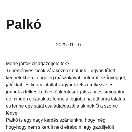
Palkó
2025-01-16
Merre jártok cicagazdijelöltek?
Tüneményes cicák várakoznak nálunk…ugyan fűtött
kennelekben, rengeteg mászókával, bútorral, szőnyeggel,
játékkal, és finom falattal vagyunk felszerelkezve és
jönnek a lelkes kedves önkéntesek játszani és simogatni
de minden cicának az lenne a legjobb ha otthonra találna
és lenne egy saját családja/gazdija akinek Ő a szeme
fénye
Palkó is egy nagy kérdés számunkra, hogy még
hogyhogy nem sikerült neki elrabolni egy gazdijelölt