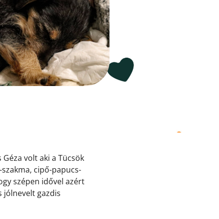
 Géza volt aki a Tücsök
p-szakma, cipő-papucs-
ogy szépen idővel azért
 jólnevelt gazdis