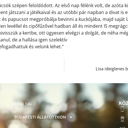
csök szépen feloldódott. Az első nap félénk volt, de azóta ki
ent játszani a játékaival és az utóbbi pár napban a divat is e
 és papucsot megpróbálja bevinni a kuckójába, majd saját í
den levéllel és cipőfűzővel hadban áll és mindent IS megrágc
 kivisszük a kertbe, ott ügyesen elvégzi a dolgát, de néha mé
nul, de a hallása igen szelektív
fogadhattuk és velünk lehet.”
Lisa ideiglenes 
KÖZ
FŐOLDAL
BUDAPESTI ÁLLATOTTHON