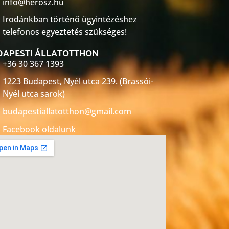
info@herosz.hu
Irodánkban történő ügyintézéshez
telefonos egyeztetés szükséges!
DAPESTI ÁLLATOTTHON
+36 30 367 1393
1223 Budapest, Nyél utca 239. (Brassói-
Nyél utca sarok)
budapestiallatotthon@gmail.com
Facebook oldalunk