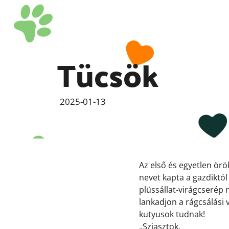
Tücsök
2025-01-13
Az első és egyetlen örö
nevet kapta a gazdiktó
plüssállat-virágcserép
lankadjon a rágcsálási 
kutyusok tudnak!
„Sziasztok,