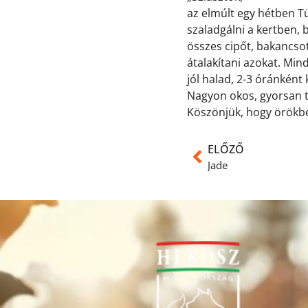
az elmúlt egy hétben Tü
szaladgálni a kertben, b
összes cipőt, bakancsot
átalakítani azokat. Min
jól halad, 2-3 óránként
Nagyon okos, gyorsan ta
Köszönjük, hogy örökbe
ELŐZŐ
Jade