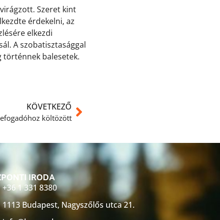
virágzott. Szeret kint
lkezdte érdekelni, az
zlésére elkezdi
sál. A szobatisztasággal
g történnek balesetek.
KÖVETKEZŐ
befogadóhoz költözött
PONTI IRODA
+36 1 331 8380
1113 Budapest, Nagyszőlős utca 21.