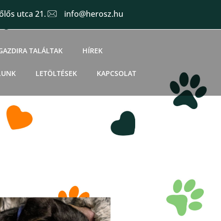
lős utca 21.
info@herosz.hu
GAZDIRA TALÁLTAK
HÍREK
LUNK
LETÖLTÉSEK
KAPCSOLAT