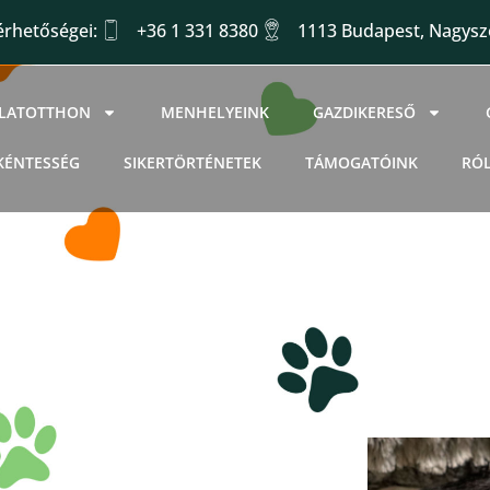
érhetőségei:
+36 1 331 8380
1113 Budapest, Nagysző
LLATOTTHON
MENHELYEINK
GAZDIKERESŐ
KÉNTESSÉG
SIKERTÖRTÉNETEK
TÁMOGATÓINK
RÓ