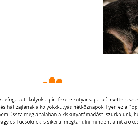
kbefogadott kölyök a pici fekete kutyacsapatból ex-Heroszos
l és hát zajlanak a kölyökkkutyás hétköznapok
Ilyen ez a Po
 nem ússza meg általában a kiskutyatámadást
szurkolunk, h
vágy és Tücsöknek is sikerül megtanulni mindent amit a okos