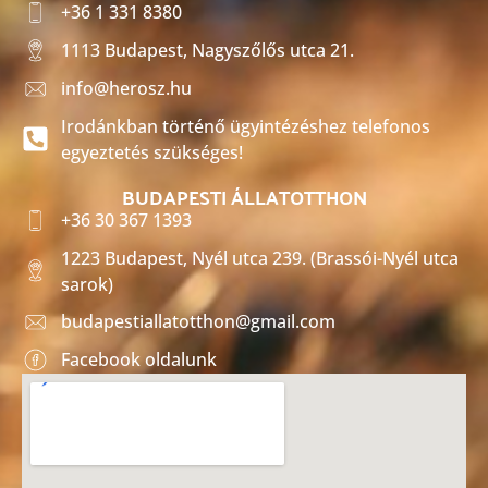
+36 1 331 8380
1113 Budapest, Nagyszőlős utca 21.
info@herosz.hu
Irodánkban történő ügyintézéshez telefonos
egyeztetés szükséges!
BUDAPESTI ÁLLATOTTHON
+36 30 367 1393
1223 Budapest, Nyél utca 239. (Brassói-Nyél utca
sarok)
budapestiallatotthon@gmail.com
Facebook oldalunk