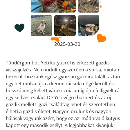
2025-03-20
Tündérgombóc Yeti kutyusról is érkezett gazdis
visszajelzés
Nem indult egyszerűen a sorsa, miután
bekerült hozzánk egész gyorsan gazdira talált, aztán
egy hét múlva újra a kennelrácsok mögé került és
hosszú ideig kellett várakoznia amíg újra felfigyelt rá
egy kedves család. De Yeti végre hazaért és az új
gazdik mellett igazi családtag lehet és szeretetben
élheti a gazdis életet. Nagyon örülünk és nagyon
hálásak vagyunk azért, hogy ez az imádnivaló kutyus
kapott egy második esélyt! A legjobbakat kívánjuk