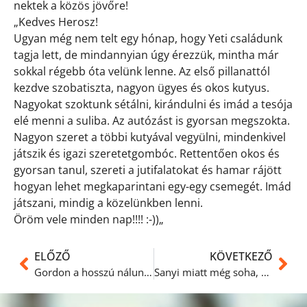
nektek a közös jövőre!
„Kedves Herosz!
Ugyan még nem telt egy hónap, hogy Yeti családunk
tagja lett, de mindannyian úgy érezzük, mintha már
sokkal régebb óta velünk lenne. Az első pillanattól
kezdve szobatiszta, nagyon ügyes és okos kutyus.
Nagyokat szoktunk sétálni, kirándulni és imád a tesója
elé menni a suliba. Az autózást is gyorsan megszokta.
Nagyon szeret a többi kutyával vegyülni, mindenkivel
játszik és igazi szeretetgombóc. Rettentően okos és
gyorsan tanul, szereti a jutifalatokat és hamar rájött
hogyan lehet megkaparintani egy-egy csemegét.
Imád
játszani, mindig a közelünkben lenni.
Öröm vele minden nap!!!! :-))
„
ELŐZŐ
KÖVETKEZŐ
Gordon a hosszú nálunk töltött hónapok óta sajnos érdeklődő nélkül várakozik a gazdira
Sanyi miatt még soha, senki nem látogatott el hozzánk…