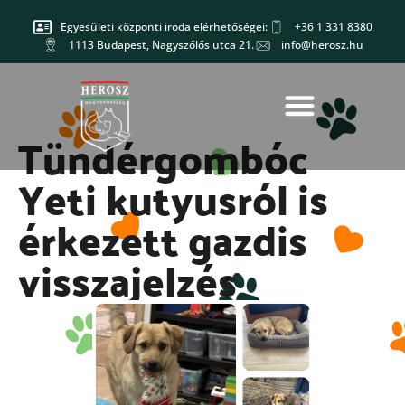
Egyesületi központi iroda elérhetőségei:
+36 1 331 8380
1113 Budapest, Nagyszőlős utca 21.
info@herosz.hu
Tündérgombóc
Yeti kutyusról is
érkezett gazdis
visszajelzés