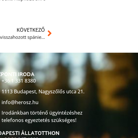
KÖVETKEZŐ
Friss hírek Ozzy-ról, a majdnem visszahozott spániel fiúcskáról
PONTI IRODA
+36 1 331 8380
1113 Budapest, Nagyszőlős utca 21.
info@herosz.hu
Irodánkban történő ügyintézéshez
telefonos egyeztetés szükséges!
DAPESTI ÁLLATOTTHON