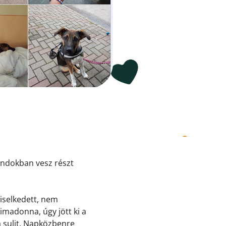
andokban vesz részt
viselkedett, nem
imadonna, úgy jött ki a
a sulit. Napközbenre