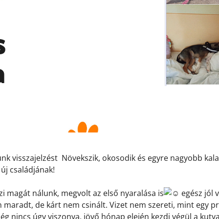
s
a
unk visszajelzést
Növekszik, okosodik és egyre nagyobb kal
új családjának!
zi magát nálunk, megvolt az első nyaralása is
egész jól 
 maradt, de kárt nem csinált. Vizet nem szereti, mint egy pr
ég nincs úgy viszonya, jövő hónap elején kezdi végül a kuty