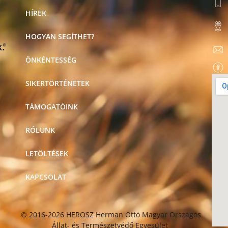
HÍREK
HOGYAN SEGÍTHET?
ÖNKÉNTESSÉG
SIKERTÖRTÉNETEK
TÁMOGATÓINK
RÓLUNK
LETÖLTÉSEK
KAPCSOLAT
© 2016-2026 HEROSZ Herman Ottó Magyar Országos
Állat- és Természetvédő Egyesület