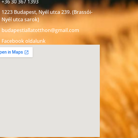
+36 30 367 1393
1223 Budapest, Nyél utca 239. (Brassói-
Nyél utca sarok)
budapestiallatotthon@gmail.com
Facebook oldalunk