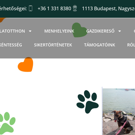
érhetőségei:
+36 1 331 8380
1113 Budapest, Nagysző
LLATOTTHON
MENHELYEINK
GAZDIKERESŐ
KÉNTESSÉG
SIKERTÖRTÉNETEK
TÁMOGATÓINK
RÓ