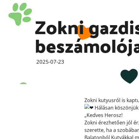
Zokni gazdi
beszámolój
2025-07-23
Zokni kutyusról is kapt
Hálásan köszönjük 
„Kedves Herosz!
Zokni érezhetően jól ér
szerette, ha a szobában
Balatonból
Kutyákkal m