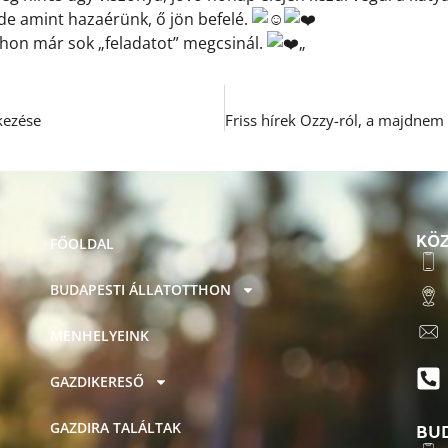
, de amint hazaérünk, ő jön befelé.
thon már sok „feladatot” megcsinál.
„
kezése
KÖZ
FŐOLDAL
BUDAPESTI ÁLLATOTTHON
MENHELYEINK
GAZDIKERESŐ
BU
GAZDIRA TALÁLTAK