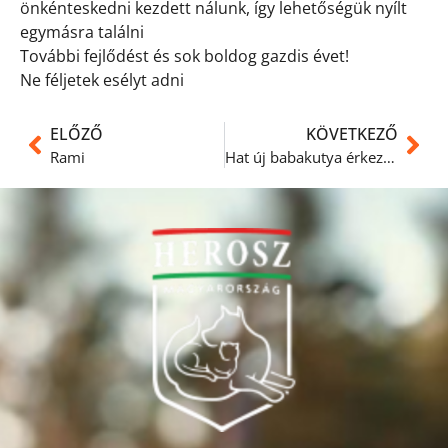
önkénteskedni kezdett nálunk, így lehetőségük nyílt
egymásra találni
További fejlődést és sok boldog gazdis évet!
Ne féljetek esélyt adni
ELŐZŐ
KÖVETKEZŐ
Rami
Hat új babakutya érkezett hétvégén