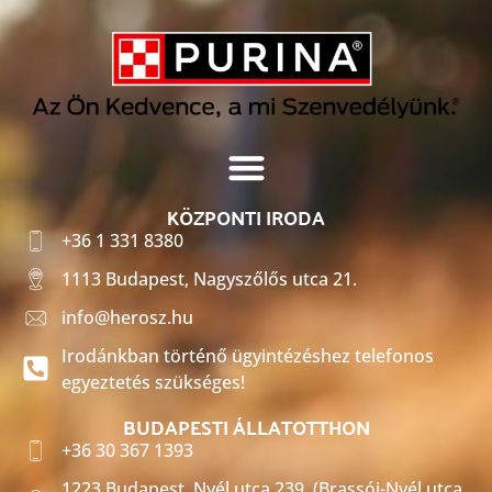
KÖZPONTI IRODA
+36 1 331 8380
1113 Budapest, Nagyszőlős utca 21.
info@herosz.hu
Irodánkban történő ügyintézéshez telefonos
egyeztetés szükséges!
BUDAPESTI ÁLLATOTTHON
+36 30 367 1393
1223 Budapest, Nyél utca 239. (Brassói-Nyél utca