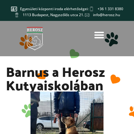
Egyesületi központi iroda elérhetőségei:
+36 1 331 8380
1113 Budapest, Nagyszőlős utca 21.
info@herosz.hu
Barnus a Herosz
Kutyaiskolában