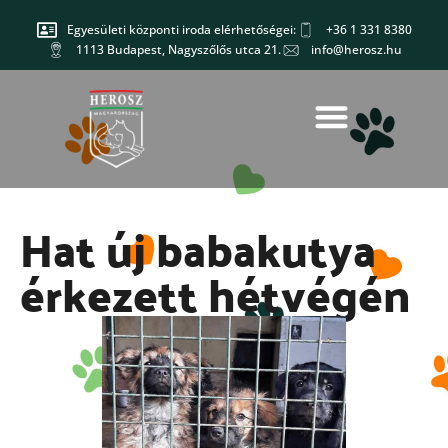
Egyesületi központi iroda elérhetőségei:
+36 1 331 8380
1113 Budapest, Nagyszőlős utca 21.
info@herosz.hu
Hat új babakutya
érkezett hétvégén