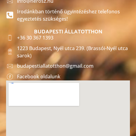
info@herosz.hu
Irodánkban történő ügyintézéshez telefonos
egyeztetés szükséges!
BUDAPESTI ÁLLATOTTHON
+36 30 367 1393
1223 Budapest, Nyél utca 239. (Brassói-Nyél utca
sarok)
budapestiallatotthon@gmail.com
Facebook oldalunk