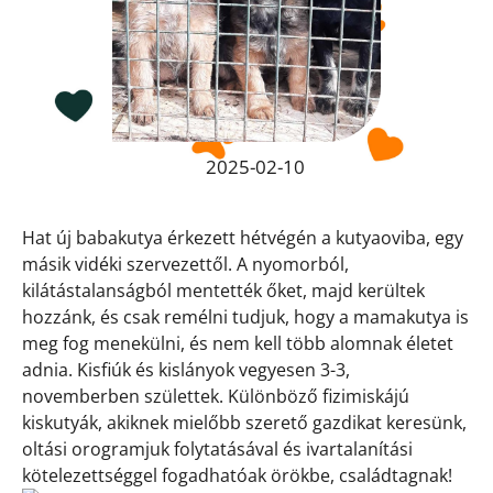
2025-02-10
Hat új babakutya érkezett hétvégén a kutyaoviba, egy
másik vidéki szervezettől. A nyomorból,
kilátástalanságból mentették őket, majd kerültek
hozzánk, és csak remélni tudjuk, hogy a mamakutya is
meg fog menekülni, és nem kell több alomnak életet
adnia. Kisfiúk és kislányok vegyesen 3-3,
novemberben születtek. Különböző fizimiskájú
kiskutyák, akiknek mielőbb szerető gazdikat keresünk,
oltási orogramjuk folytatásával és ivartalanítási
kötelezettséggel fogadhatóak örökbe, családtagnak!