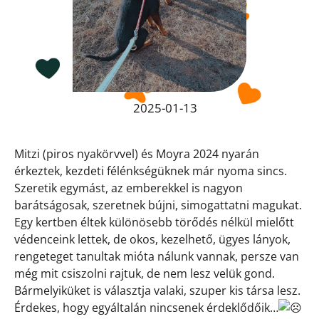
2025-01-13
Mitzi (piros nyakörvvel) és Moyra 2024 nyarán
érkeztek, kezdeti félénkségüknek már nyoma sincs.
Szeretik egymást, az emberekkel is nagyon
barátságosak, szeretnek bújni, simogattatni magukat.
Egy kertben éltek különösebb törődés nélkül mielőtt
védenceink lettek, de okos, kezelhető, ügyes lányok,
rengeteget tanultak mióta nálunk vannak, persze van
még mit csiszolni rajtuk, de nem lesz velük gond.
Bármelyiküket is választja valaki, szuper kis társa lesz.
Érdekes, hogy egyáltalán nincsenek érdeklődőik…