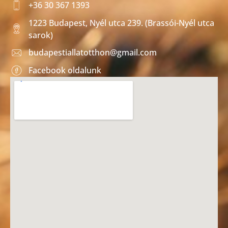
+36 30 367 1393
1223 Budapest, Nyél utca 239. (Brassói-Nyél utca
sarok)
budapestiallatotthon@gmail.com
Facebook oldalunk