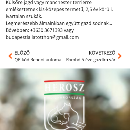
Külsőre jagd vagy manchester terrierre
emlékeztetnek kis-közepes termetű, 2,5 év körüli,
ivartalan szukák.
Legmerészebb álmainkban együtt gazdisodnak…
Bővebben: +3630 3671393 vagy
budapestiallatotthon@gmail.com
ELŐZŐ
KÖVETKEZŐ
QR kód Repont automatához
Rambó 5 éve gazdira vár