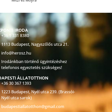
Mitzi és Moyra
PONTI IRODA
+36 1 331 8380
1113 Budapest, Nagyszőlős utca 21.
info@herosz.hu
Irodánkban történő ügyintézéshez
telefonos egyeztetés szükséges!
DAPESTI ÁLLATOTTHON
+36 30 367 1393
1223 Budapest, Nyél utca 239. (Brassói-
Nyél utca sarok)
budapestiallatotthon@gmail.com