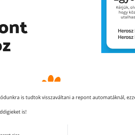
ont
oz
kódunkra is tudtok visszaváltani a repont automatáknál, ezz
digieket is!