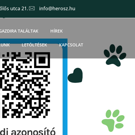
lős utca 21.
info@herosz.hu
GAZDIRA TALÁLTAK
HÍREK
LUNK
LETÖLTÉSEK
KAPCSOLAT