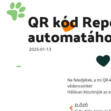
QR kód Rep
automatáh
2025-01-13
Ne feledjétek, a mi QR-
védenceinket
Hálásan köszönjük az ed
ELŐZŐ