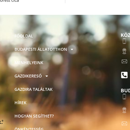
Forest cica
KÖZ
FŐOLDAL
BUDAPESTI ÁLLATOTTHON
MENHELYEINK
GAZDIKERESŐ
BU
GAZDIRA TALÁLTAK
HÍREK
HOGYAN SEGÍTHET?
ÖNKÉNTESSÉG