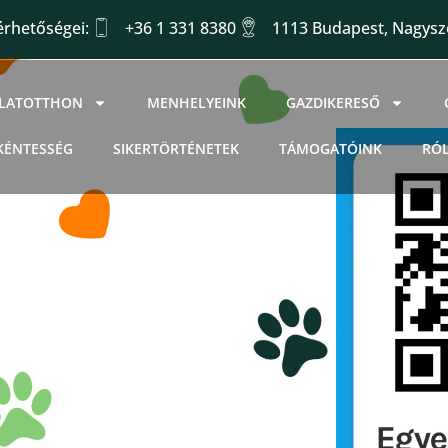
érhetőségei:
+36 1 331 8380
1113 Budapest, Nagysző
LLATOTTHON
MENHELYEINK
GAZDIKERESŐ
KÉNTESSÉG
SIKERTÖRTÉNETEK
TÁMOGATÓINK
RÓ